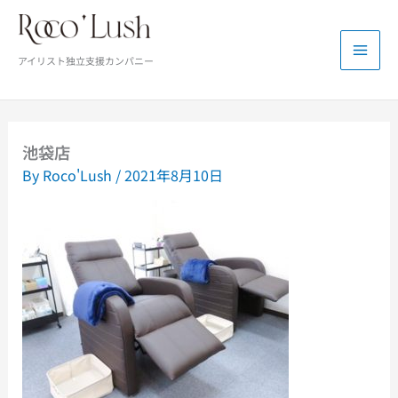
内
容
を
アイリスト独立支援カンパニー
ス
キ
ッ
プ
池袋店
By
Roco'Lush
/
2021年8月10日