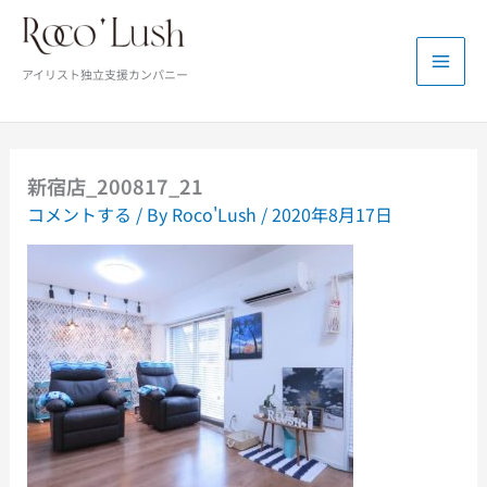
内
容
を
アイリスト独立支援カンパニー
ス
キ
ッ
プ
新宿店_200817_21
コメントする
/ By
Roco'Lush
/
2020年8月17日