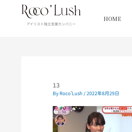
内
容
を
HOME
ス
アイリスト独立支援カンパニー
キ
ッ
プ
13
By
Roco'Lush
/
2022年8月29日