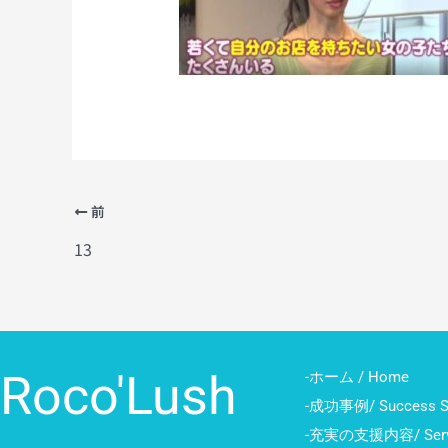
前
13
Roco'Lush
-ホーム / Home
-成功事例/ Success St
-充実の支援内容/ Serv