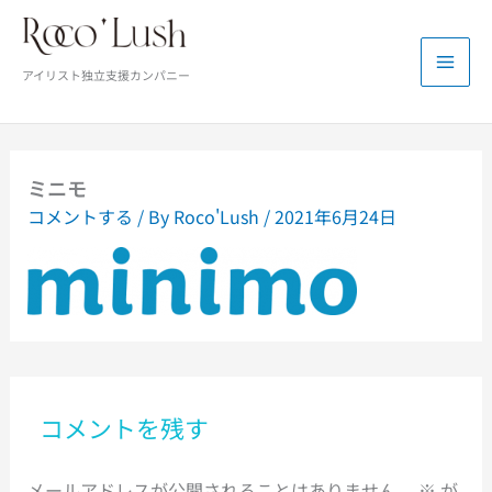
内
容
を
アイリスト独立支援カンパニー
ス
キ
ッ
プ
ミニモ
コメントする
/ By
Roco'Lush
/
2021年6月24日
コメントを残す
メールアドレスが公開されることはありません。
※
が