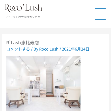
内
容
を
アイリスト独立支援カンパニー
ス
キ
ッ
プ
R’Lash恵比寿店
コメントする
/ By
Roco'Lush
/
2021年6月24日