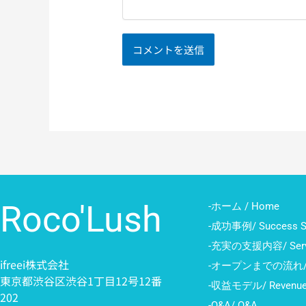
Roco'Lush
-ホーム / Home
-成功事例/ Success St
-充実の支援内容/ Serv
ifreei株式会社
-オープンまでの流れ/ 
東京都渋谷区渋谷1丁目12号12番
-収益モデル/ Revenu
202
-Q&A/ Q&A