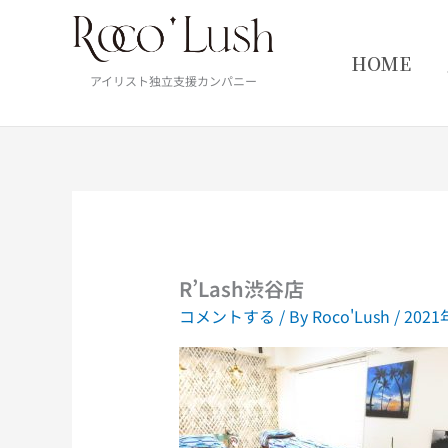
内
容
を
HOME
ス
アイリスト独立支援カンパニー
キ
ッ
プ
R’Lash渋谷店
コメントする
/ By
Roco'Lush
/
202